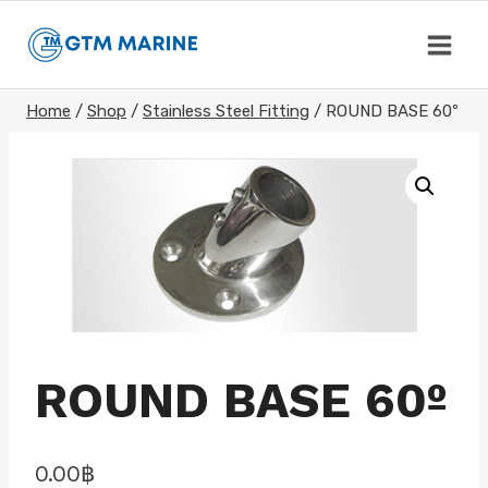
Skip
to
content
Home
/
Shop
/
Stainless Steel Fitting
/
ROUND BASE 60º
ROUND BASE 60º
0.00
฿