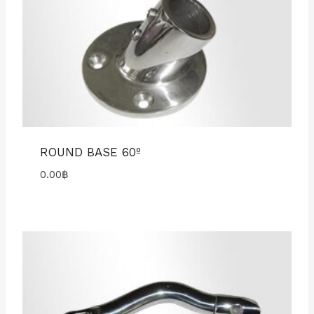
ROUND BASE 60º
0.00
฿