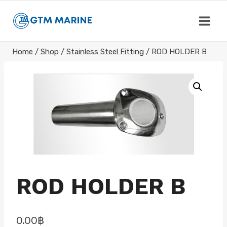
Skip
to
content
Home
/
Shop
/
Stainless Steel Fitting
/
ROD HOLDER B
ROD HOLDER B
0.00
฿