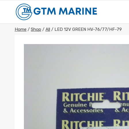
Skip
to
content
Home
/
Shop
/
All
/
LED 12V GREEN HV-76/77/HF-79