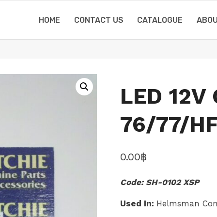
HOME
CONTACT US
CATALOGUE
ABOU
LED 12V
76/77/HF
0.00
฿
Code: SH-0102 XSP
Used In:
Helmsman Com