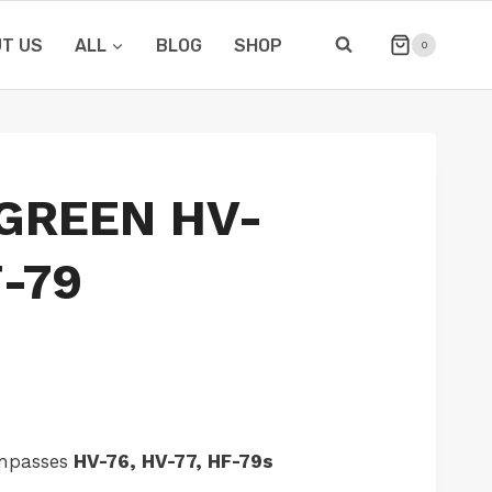
T US
ALL
BLOG
SHOP
0
 GREEN HV-
-79
passes
HV-76, HV-77, HF-79s