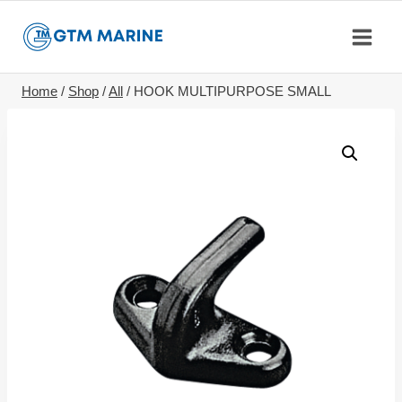
Skip
to
content
Home
/
Shop
/
All
/
HOOK MULTIPURPOSE SMALL