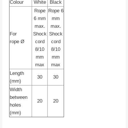
Colour
White
Black
Rope
Rope 6
6 mm
mm
max.
max.
For
Shock
Shock
rope Ø
cord
cord
8/10
8/10
mm
mm
max
max
Length
30
30
(mm)
Width
between
20
20
holes
(mm)