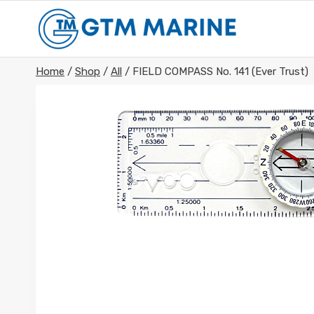
Skip
to
content
Home
/
Shop
/
All
/
FIELD COMPASS No. 141 (Ever Trust)