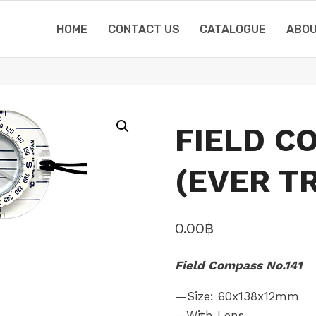
HOME
CONTACT US
CATALOGUE
ABOU
FIELD C
(EVER T
0.00
฿
Field Compass No.141
—Size: 60x138x12mm
—With Lens