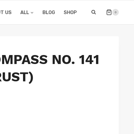
T US
ALL
BLOG
SHOP
0
OMPASS NO. 141
RUST)