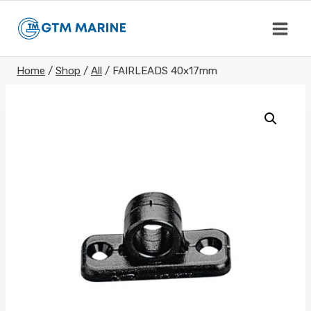
Skip
to
content
Home
/
Shop
/
All
/
FAIRLEADS 40x17mm