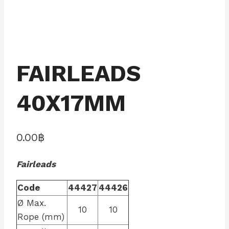
FAIRLEADS
40X17MM
0.00
฿
Fairleads
Code
44427
44426
Ø Max.
10
10
Rope (mm)