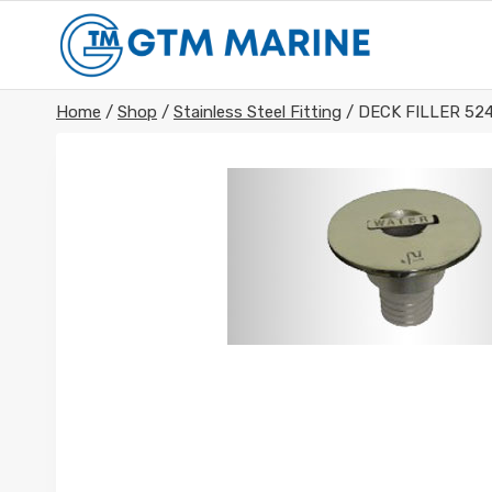
Skip
to
content
Home
/
Shop
/
Stainless Steel Fitting
/
DECK FILLER 52