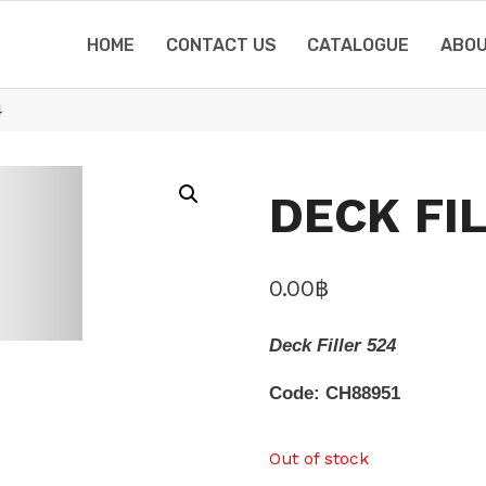
HOME
CONTACT US
CATALOGUE
ABOU
4
DECK FI
0.00
฿
Deck Filler 524
Code: CH88951
Out of stock