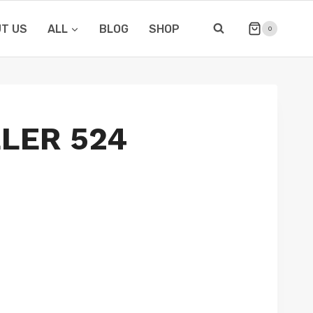
T US
ALL
BLOG
SHOP
0
LLER 524