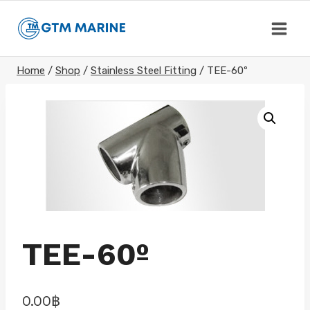
Skip
to
content
Home
/
Shop
/
Stainless Steel Fitting
/
TEE-60º
TEE-60º
0.00
฿