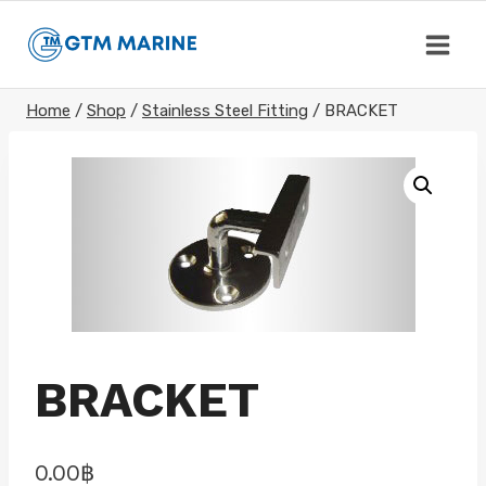
Skip
to
content
Home
/
Shop
/
Stainless Steel Fitting
/
BRACKET
BRACKET
0.00
฿