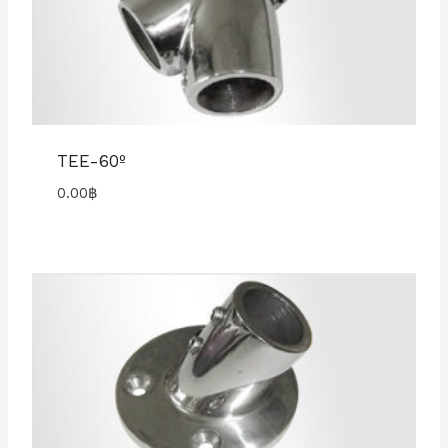
TEE-60º
0.00
฿