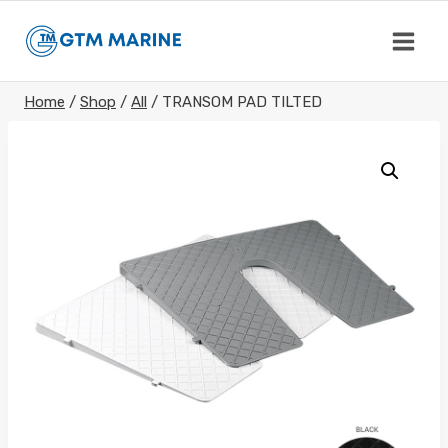
Skip
to
content
Home
/
Shop
/
All
/
TRANSOM PAD TILTED