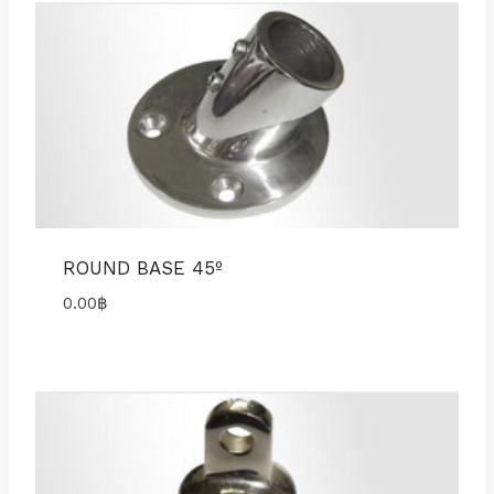
ROUND BASE 45º
0.00
฿