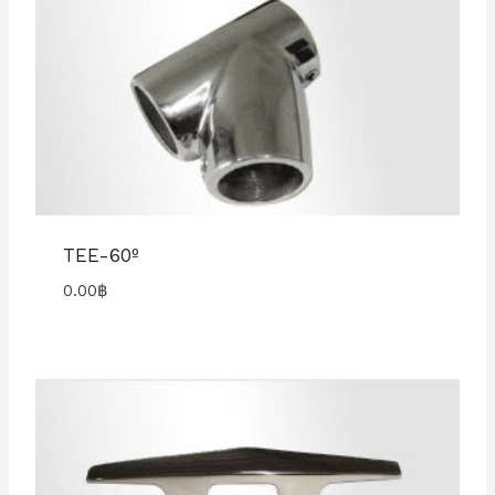
TEE-60º
0.00
฿