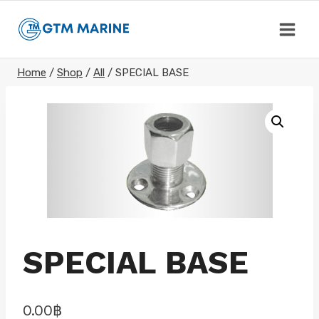
Skip
to
content
Home
/
Shop
/
All
/
SPECIAL BASE
SPECIAL BASE
0.00
฿