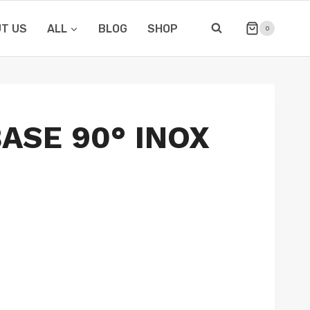
T US
ALL
BLOG
SHOP
0
ASE 90° INOX