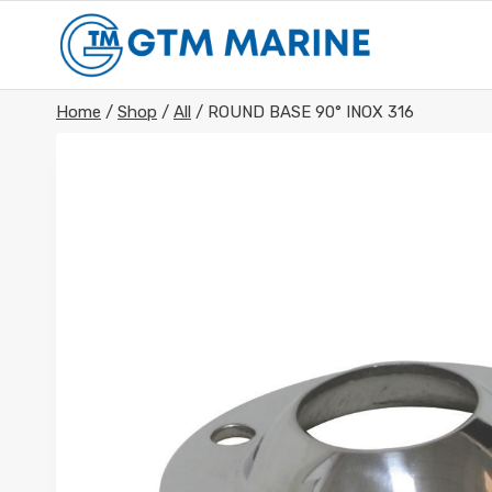
Skip
to
content
Home
/
Shop
/
All
/
ROUND BASE 90° INOX 316