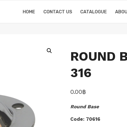
HOME
CONTACT US
CATALOGUE
ABOU
ROUND B
316
0.00
฿
Round Base
Code: 70616