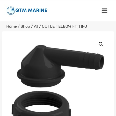
Skip
to
content
Home
/
Shop
/
All
/
OUTLET ELBOW FITTING