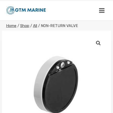
Skip
to
content
Home
/
Shop
/
All
/
NON-RETURN VALVE