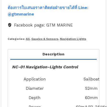
ต้องการใบเสนอราคาติดต่อฝ่ายขายได้ที่ Line:
@gtmmarine
Facebook page: GTM MARINE
Categories:
All
,
Gauges & Sensors
,
Navigation Lights
Description
NC-01 Navigation-Lights Control
Application
Sailboat
Diameter
52mm
Depth
60mm
Power
60mA/12-24Vdc