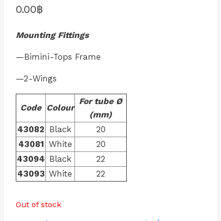
0.00
฿
Mounting Fittings
—Bimini-Tops Frame
—2-Wings
For tube Ø
Code
Colour
(mm)
43082
Black
20
43081
White
20
43094
Black
22
43093
White
22
Out of stock