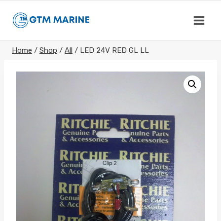
Skip
to
content
Home
/
Shop
/
All
/
LED 24V RED GL LL