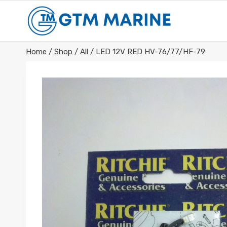
Skip
to
content
Home
/
Shop
/
All
/
LED 12V RED HV-76/77/HF-79