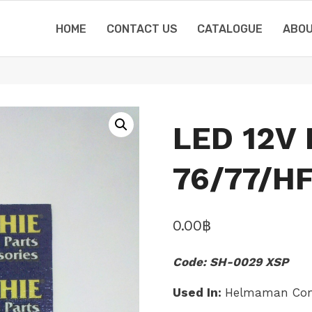
HOME
CONTACT US
CATALOGUE
ABOU
LED 12V
76/77/HF
0.00
฿
Code: SH-0029 XSP
Used In:
Helmaman Co