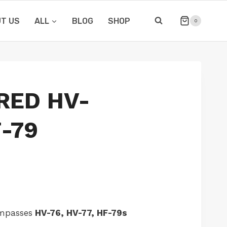
T US
ALL
BLOG
SHOP
0
 RED HV-
-79
mpasses
HV-76, HV-77, HF-79s