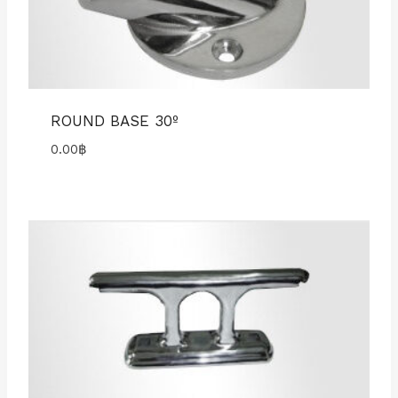
ROUND BASE 30º
0.00
฿