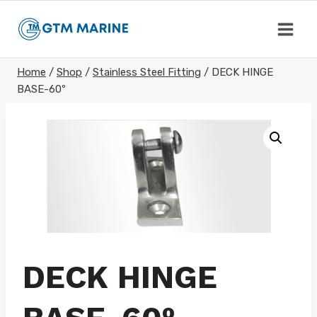
Skip
to
content
Home
/
Shop
/
Stainless Steel Fitting
/
DECK HINGE
BASE-60º
DECK HINGE