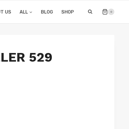
T US
ALL
BLOG
SHOP
0
LLER 529