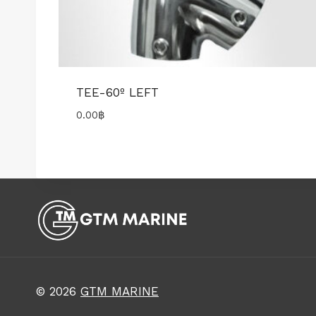
TEE-60º LEFT
0.00
฿
© 2026
GTM MARINE