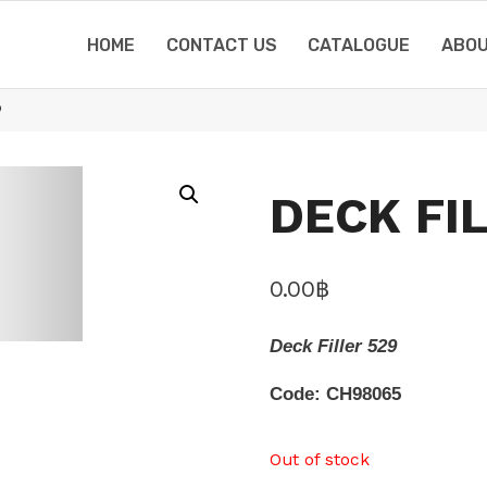
HOME
CONTACT US
CATALOGUE
ABOU
9
DECK FI
0.00
฿
Deck Filler 529
Code: CH98065
Out of stock