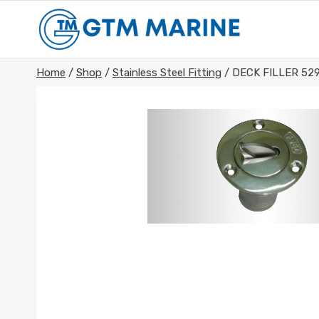
Skip
to
content
Home
/
Shop
/
Stainless Steel Fitting
/
DECK FILLER 52