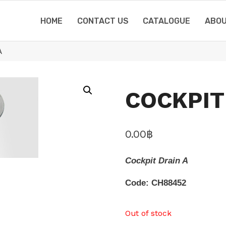
HOME
CONTACT US
CATALOGUE
ABOU
A
COCKPIT
0.00
฿
Cockpit Drain A
Code: CH88452
Out of stock