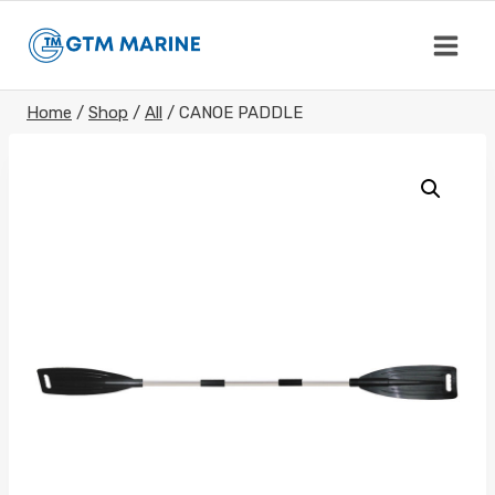
Skip
to
content
Home
/
Shop
/
All
/
CANOE PADDLE