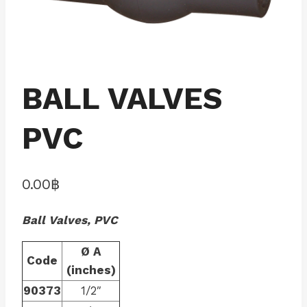
BALL VALVES
PVC
0.00
฿
Ball Valves, PVC
Ø A
Code
(inches)
90373
1/2″