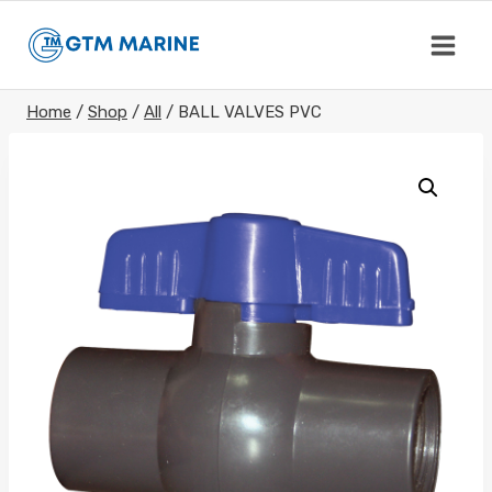
Skip
to
content
Home
/
Shop
/
All
/
BALL VALVES PVC